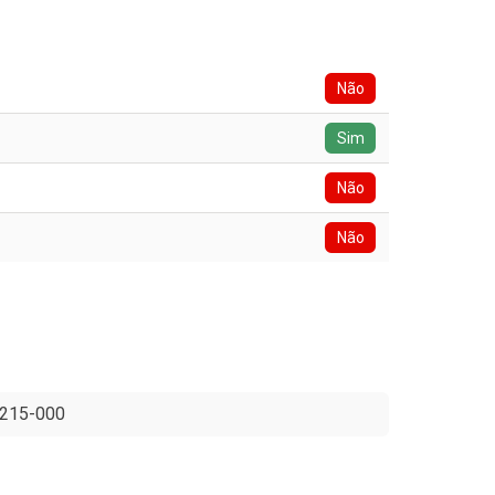
Não
Sim
Não
Não
88215-000