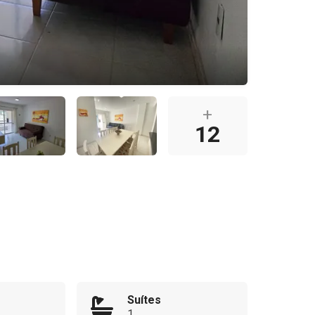
+
12
Suítes
1