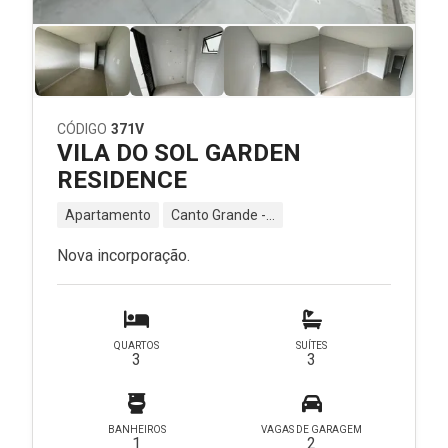
CÓDIGO
371V
VILA DO SOL GARDEN
RESIDENCE
Apartamento
Canto Grande - Bombinhas - SC
Nova incorporação.
QUARTOS
SUÍTES
3
3
BANHEIROS
VAGAS DE GARAGEM
1
2