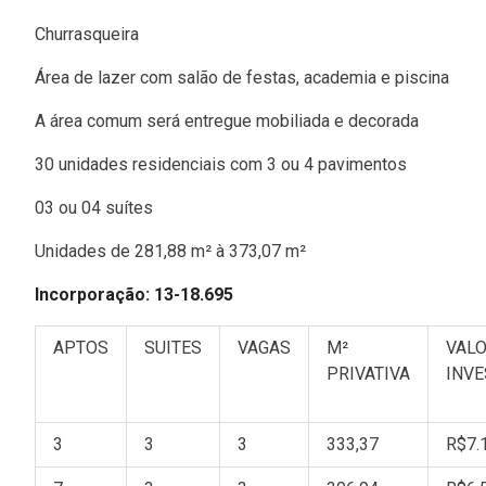
Churrasqueira
Área de lazer com salão de festas, academia e piscina
A área comum será entregue mobiliada e decorada
30 unidades residenciais com 3 ou 4 pavimentos
03 ou 04 suítes
Unidades de 281,88 m² à 373,07 m²
Incorporação: 13-18.695
APTOS
SUITES
VAGAS
M²
VALO
PRIVATIVA
INV
3
3
3
333,37
R$7.