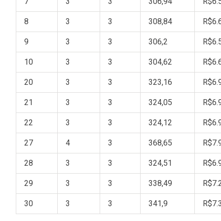
7
3
3
306,94
R$6.
8
3
3
308,84
R$6.
9
3
3
306,2
R$6.
10
3
3
304,62
R$6.
20
3
3
323,16
R$6.
21
3
3
324,05
R$6.
22
3
3
324,12
R$6.
27
4
3
368,65
R$7.
28
3
3
324,51
R$6.
29
3
3
338,49
R$7.
30
3
3
341,9
R$7.