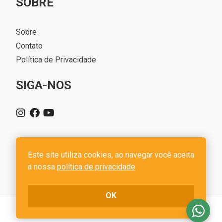
SOBRE
Sobre
Contato
Política de Privacidade
SIGA-NOS
Este site utiliza cookies, ao navegar você aceita
Rota 7 Imóveis - CRECI 6446J - CNPJ 41.331.361/0001-06
a nossa
política de privacidade
Desenvolvido com o
CIM IMOB
OK